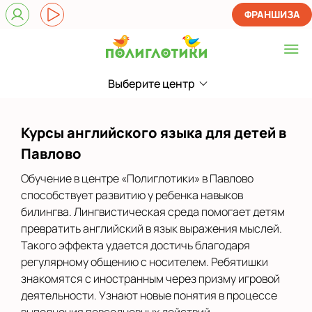
ФРАНШИЗА
Выберите центр
Выберите центр
на Куйбышева
Курсы английского языка для детей в
Показать на карте
Павлово
Выбрать другой город
Обучение в центре «Полиглотики» в Павлово
способствует развитию у ребенка навыков
билингва. Лингвистическая среда помогает детям
превратить английский в язык выражения мыслей.
Такого эффекта удается достичь благодаря
регулярному общению с носителем. Ребятишки
знакомятся с иностранным через призму игровой
деятельности. Узнают новые понятия в процессе